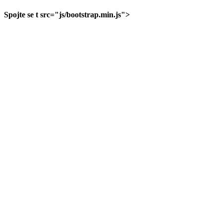
Spojte se t src="js/bootstrap.min.js">